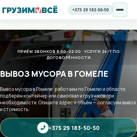
+375 29 183-50-50
Перейти
Главная
Вывоз мусора в Гомеле
к
содержимому
ПРИЁМ ЗВОНКОВ 8:00–22:00 · УСЛУГИ 24/7 ПО
ДОГОВОРЁННОСТИ
ВЫВОЗ МУСОРА В ГОМЕЛЕ
Вывоз мусора в Гомеле: работаем по Гомелю и области,
подберём контейнер или самосвал и грузчиков при
необходимости. Опишите адрес и объём — согласуем вывоз
и стоимость.
+375 29 183-50-50