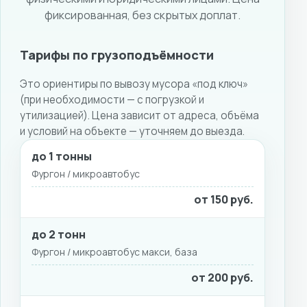
фиксированная, без скрытых доплат.
Тарифы по грузоподъёмности
Это ориентиры по вывозу мусора «под ключ»
(при необходимости — с погрузкой и
утилизацией). Цена зависит от адреса, объёма
и условий на объекте — уточняем до выезда.
до 1 тонны
ГРУЗОПОДЪЁМНОСТЬ
ТИП МАШИНЫ
ЦЕНА
Фургон / микроавтобус
от 150 руб.
до 2 тонн
Фургон / микроавтобус макси, база
от 200 руб.