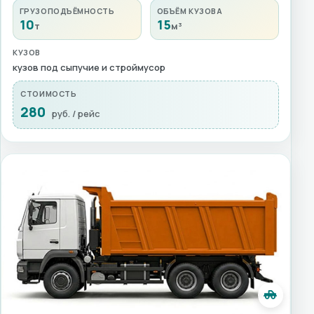
ГРУЗОПОДЪЁМНОСТЬ
ОБЪЁМ КУЗОВА
10
15
т
м³
КУЗОВ
кузов под сыпучие и строймусор
СТОИМОСТЬ
280
руб. / рейс