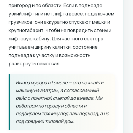
пригород и по области. Если в подъезде
узкий лифт или нет лифта вовсе, подключаем
грузчиков: они аккуратно спускают мешки и
крупногабарит, чтобы не повредить стены и
лифтовую кабину. Для частного сектора
учитываем ширину калитки, состояние
подъезда к участку и возможность
развернуть самосвал.
Вывоз мусора в Гомеле — это не «найти
машину на завтра», а согласованный
рейс с понятной сметой до выезда. Мы
работаем по городу и области и
подбираем технику под ваш подъезд, а не
под средний типовой дом.