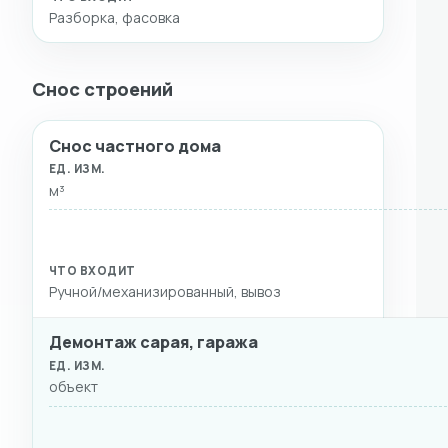
Разборка, фасовка
Снос строений
Снос частного дома
ВИД РАБОТ
ЕД. ИЗМ.
СТОИМОСТЬ
ЧТО ВХ
м³
Ручной/механизированный, вывоз
Демонтаж сарая, гаража
объект