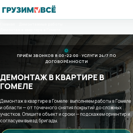
Перейти
Главная
Демонтажные работы
к
Демонтаж в квартире в Гомеле
содержимому
ПРИЁМ ЗВОНКОВ 8:00–22:00 · УСЛУГИ 24/7 ПО
ДОГОВОРЁННОСТИ
ДЕМОНТАЖ В КВАРТИРЕ В
ГОМЕЛЕ
Демонтаж в квартире в Гомеле: выполняем работы в Гомеле
и области — от точечного снятия покрытий до сложных
участков. Опишите объект и сроки — подскажем ориентир и
согласуем выезд бригады.