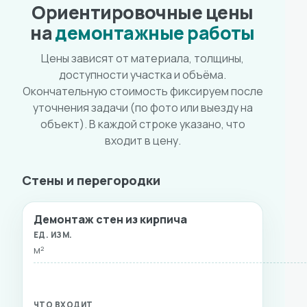
Ориентировочные цены
на
демонтажные работы
Цены зависят от материала, толщины,
доступности участка и объёма.
Окончательную стоимость фиксируем после
уточнения задачи (по фото или выезду на
объект). В каждой строке указано, что
входит в цену.
Стены и перегородки
Демонтаж стен из кирпича
ВИД РАБОТ
ЕД. ИЗМ.
СТОИМОСТЬ
ЧТО ВХ
м²