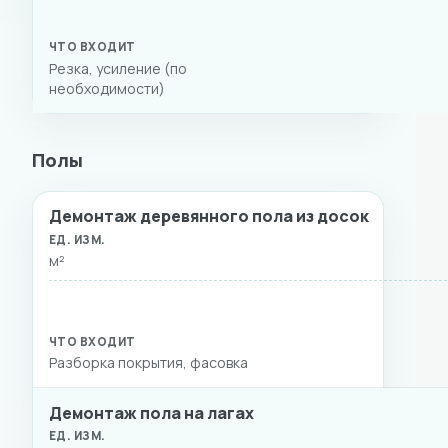
Резка, усиление (по
необходимости)
Полы
Демонтаж деревянного пола из досок
ВИД РАБОТ
ЕД. ИЗМ.
СТОИМОСТЬ
ЧТО ВХ
м²
Разборка покрытия, фасовка
Демонтаж пола на лагах