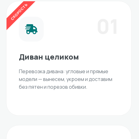
СКОРОСТЬ
01
Диван целиком
Перевозка дивана: угловые и прямые
модели — вынесем, укроем и доставим
без пятен и порезов обивки.