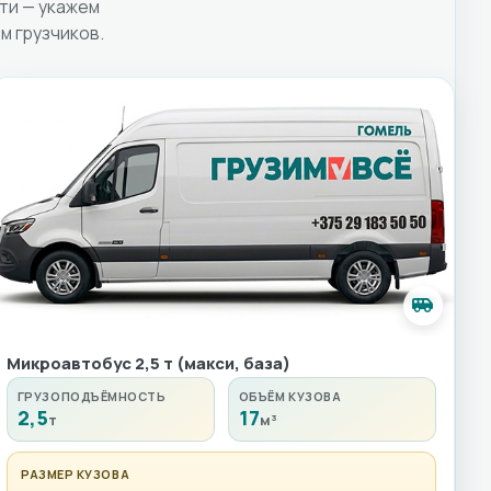
ти — укажем
м грузчиков.
Микроавтобус 2,5 т (макси, база)
ГРУЗОПОДЪЁМНОСТЬ
ОБЪЁМ КУЗОВА
2,5
17
т
м³
РАЗМЕР КУЗОВА