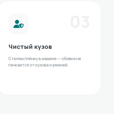
03
Чистый кузов
Стелим плёнку в машине — обивка не
пачкается от кузова и ремней.