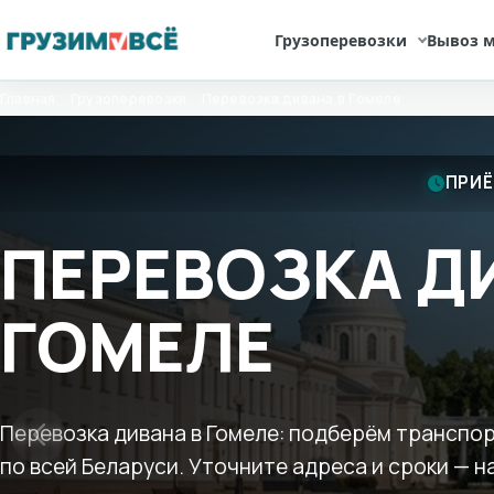
Грузоперевозки
Вывоз м
Перейти
Главная
Грузоперевозки
Перевозка дивана в Гомеле
к
содержимому
ПРИЁ
ПЕРЕВОЗКА Д
ГОМЕЛЕ
Перевозка дивана в Гомеле: подберём транспорт
по всей Беларуси. Уточните адреса и сроки — н