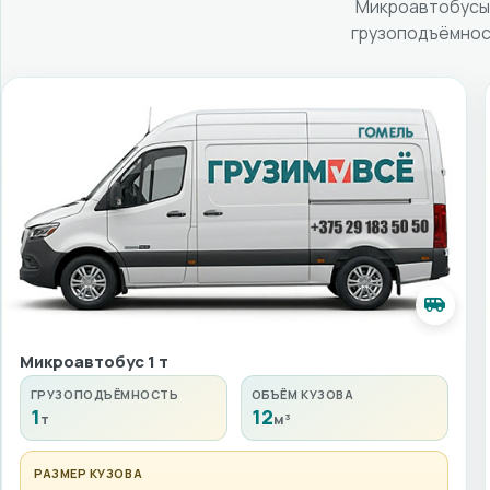
Микроавтобусы 
грузоподъёмност
Микроавтобус 1 т
ГРУЗОПОДЪЁМНОСТЬ
ОБЪЁМ КУЗОВА
1
12
т
м³
РАЗМЕР КУЗОВА