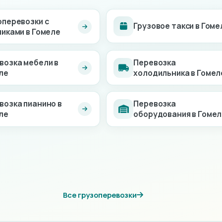
оперевозки с
Грузовое такси в Гоме
чиками в Гомеле
возка мебели в
Перевозка
ле
холодильника в Гомел
возка пианино в
Перевозка
ле
оборудования в Гоме
Все грузоперевозки