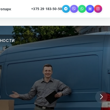
+375 29 183-50-50
топарк
M
Telegram
Viber
WhatsApp
MAX
Instag
ЁННОСТИ
и