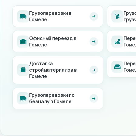
Грузоперевозки в
Груз
Гомеле
груз
Офисный переезд в
Пере
Гомеле
Гоме
Доставка
Пере
стройматериалов в
Гоме
Гомеле
Грузоперевозки по
безналу в Гомеле