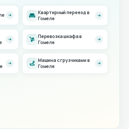
Квартирный переезд в
ле
Гомеле
Перевозка шкафа в
е
Гомеле
Машина с грузчиками в
ле
Гомеле