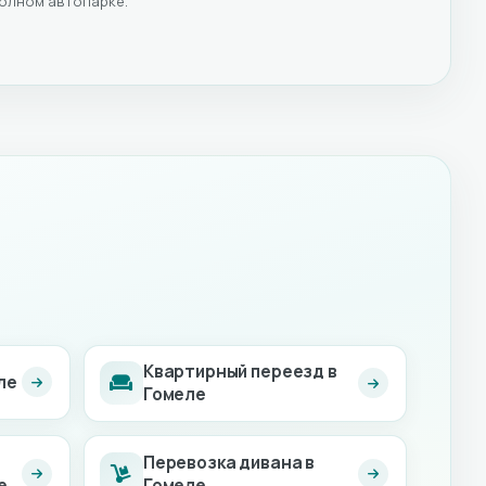
полном автопарке.
Квартирный переезд в
ле
Гомеле
Перевозка дивана в
е
Гомеле