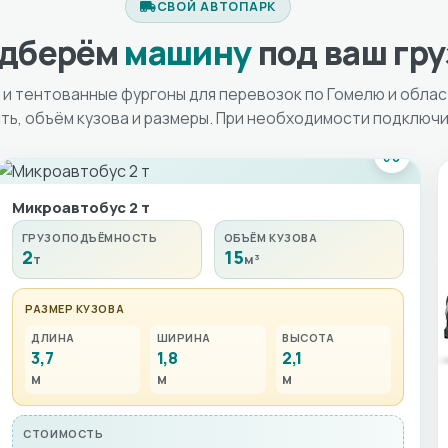
СВОЙ АВТОПАРК
дберём
машину
под ваш гру
и тентованные фургоны для перевозок по Гомелю и облас
ь, объём кузова и размеры. При необходимости подключи
Микроавтобус 2 т
ГРУЗОПОДЪЁМНОСТЬ
ОБЪЁМ КУЗОВА
2
15
т
м³
РАЗМЕР КУЗОВА
ДЛИНА
ШИРИНА
ВЫСОТА
3,7
1,8
2,1
м
м
м
СТОИМОСТЬ