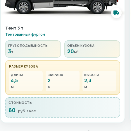
Тент 3 т
Тентованный фургон
ГРУЗОПОДЪЁМНОСТЬ
ОБЪЁМ КУЗОВА
3
20
т
м³
РАЗМЕР КУЗОВА
ДЛИНА
ШИРИНА
ВЫСОТА
4,5
2
2,3
м
м
м
СТОИМОСТЬ
60
руб. / час