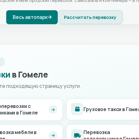
родских и межгородских перевозок. Самосвалы и контейнеры — в 
Весь автопарк
Рассчитать перевозку
И
зки
в Гомеле
ите подходящую страницу услуги.
оперевозки с
Грузовое такси в Гоме
чиками в Гомеле
возка мебели в
Перевозка
ле
холодильника в Гомел