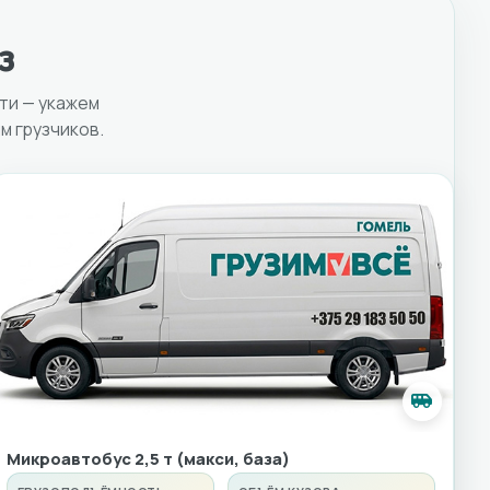
з
ти — укажем
м грузчиков.
Микроавтобус 2,5 т (макси, база)