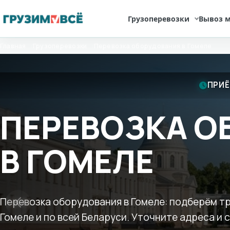
Грузоперевозки
Вывоз м
Перейти
Главная
Грузоперевозки
Перевозка оборудования в Гомеле
к
содержимому
ПРИЁ
ПЕРЕВОЗКА О
В ГОМЕЛЕ
Перевозка оборудования в Гомеле: подберём тр
Гомеле и по всей Беларуси. Уточните адреса и 