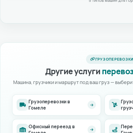
5 типов машин для го
ГРУЗОПЕРЕВОЗК
Другие услуги
перево
Машина, грузчики и маршрут под ваш груз — выбер
Грузоперевозки в
Груз
Гомеле
груз
Офисный переезд в
Пере
Гомеле
Гоме